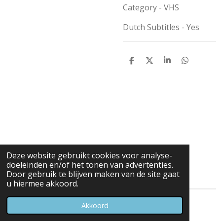
Category - VHS
Dutch Subtitles - Yes
D
D
S
D
e
e
h
e
l
e
a
l
e
l
r
e
n
e
n
Deze website gebruikt cookies voor analyse-
doeleinden en/of het tonen van advertenties.
Door gebruik te blijven maken van de site gaat
u hiermee akkoord.
© 2023 - 2026 Carduelis & Media
Akkoord