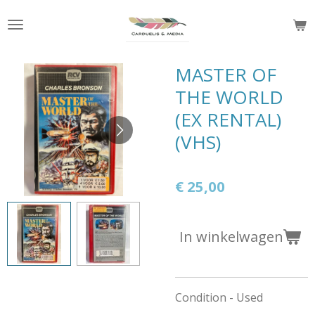
Ga
direct
naar
de
MASTER OF
hoofdinhoud
THE WORLD
(EX RENTAL)
(VHS)
€ 25,00
In winkelwagen
Condition - Used