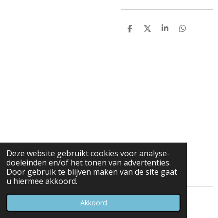
D
D
S
D
e
e
h
e
l
e
a
l
e
l
r
e
n
e
n
Deze website gebruikt cookies voor analyse-
doeleinden en/of het tonen van advertenties.
Door gebruik te blijven maken van de site gaat
u hiermee akkoord.
© 2023 - 2026 Carduelis & Media
Akkoord