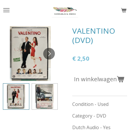
Ga
direct
naar
de
VALENTINO
hoofdinhoud
(DVD)
€ 2,50
In winkelwagen
Condition - Used
Category - DVD
Dutch Audio - Yes