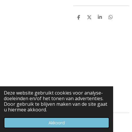
D
D
S
D
e
e
h
e
l
e
a
l
e
l
r
e
n
e
n
Deze website gebruikt cookies voor analyse-
doeleinden en/of het tonen van advertenties.
Door gebruik te blijven maken van de site gaat
u hiermee akkoord.
© 2023 - 2026 Carduelis & Media
Akkoord