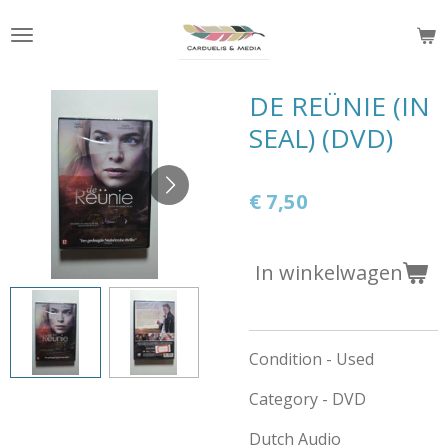
Ga
direct
naar
de
DE REÜNIE (IN
hoofdinhoud
SEAL) (DVD)
€ 7,50
In winkelwagen
Condition - Used
Category - DVD
Dutch Audio