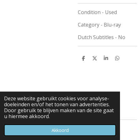
Condition - Used
Category - Blu-ray
Dutch Subtitles - No
D
D
S
D
e
e
h
e
l
e
a
l
e
l
r
e
n
e
n
Deze website gebruikt cookies voor analyse-
doeleinden en/of het tonen van advertenties.
Door gebruik te blijven maken van de site gaat
u hiermee akkoord.
© 2023 - 2026 Carduelis & Media
Akkoord