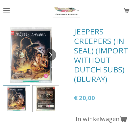
Ga
direct
naar
de
JEEPERS
hoofdinhoud
CREEPERS (IN
SEAL) (IMPORT
WITHOUT
DUTCH SUBS)
(BLURAY)
€ 20,00
In winkelwagen