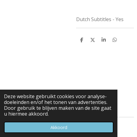
Dutch Subtitles - Yes
D
D
S
D
e
e
h
e
l
e
a
l
e
l
r
e
n
e
n
Deze website gebruikt cookies voor analyse-
doeleinden en/of het tonen van advertenties.
Door gebruik te blijven maken van de site gaat
u hiermee akkoord.
© 2023 - 2026 Carduelis & Media
Akkoord