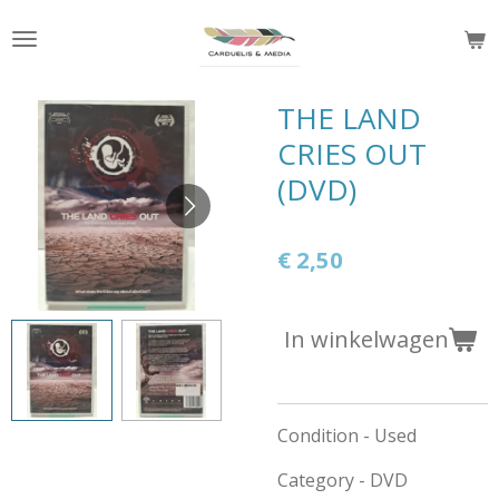
Ga
direct
naar
de
THE LAND
hoofdinhoud
CRIES OUT
(DVD)
€ 2,50
In winkelwagen
Condition - Used
Category - DVD