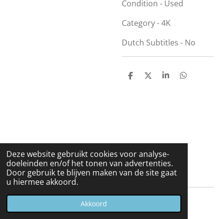
Condition - Used
Category - 4K
Dutch Subtitles - No
D
D
S
D
e
e
h
e
l
e
a
l
e
l
r
e
n
e
n
Deze website gebruikt cookies voor analyse-
doeleinden en/of het tonen van advertenties.
Door gebruik te blijven maken van de site gaat
u hiermee akkoord.
© 2023 - 2026 Carduelis & Media
Akkoord