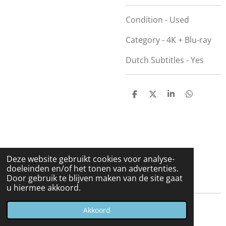
Condition - Used
Category - 4K + Blu-ray
Dutch Subtitles - Yes
D
D
S
D
e
e
h
e
l
e
a
l
e
l
r
e
n
e
n
Deze website gebruikt cookies voor analyse-
doeleinden en/of het tonen van advertenties.
Door gebruik te blijven maken van de site gaat
u hiermee akkoord.
© 2023 - 2026 Carduelis & Media
Akkoord