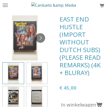
Ga
direct
naar
EAST END
de
HUSTLE
hoofdinhoud
(IMPORT
WITHOUT
DUTCH SUBS)
(PLEASE READ
REMARKS) (4K
+ BLURAY)
€ 45,00
In winkelwagen