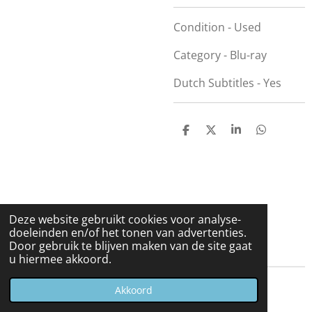
Condition - Used
Category - Blu-ray
Dutch Subtitles - Yes
D
D
S
D
e
e
h
e
l
e
a
l
e
l
r
e
n
e
n
Deze website gebruikt cookies voor analyse-
doeleinden en/of het tonen van advertenties.
Door gebruik te blijven maken van de site gaat
u hiermee akkoord.
© 2023 - 2026 Carduelis & Media
Akkoord