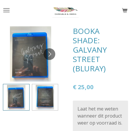
Ga
direct
naar
de
BOOKA
hoofdinhoud
SHADE:
GALVANY
STREET
(BLURAY)
€ 25,00
Laat het me weten
wanneer dit product
weer op voorraad is.