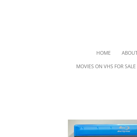
Ga
direct
naar
de
hoofdinhoud
HOME
ABOU
MOVIES ON VHS FOR SALE