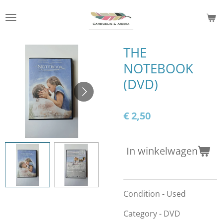
Ga
direct
naar
de
THE
hoofdinhoud
NOTEBOOK
(DVD)
€ 2,50
In winkelwagen
Condition - Used
Category - DVD