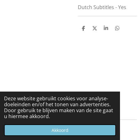
Dutch Subtitles - Yes
D
D
S
D
e
e
h
e
l
e
a
l
e
l
r
e
n
e
n
Deze website gebruikt cookies voor analyse-
doeleinden en/of het tonen van advertenties.
Door gebruik te blijven maken van de site gaat
u hiermee akkoord.
© 2023 - 2026 Carduelis & Media
Akkoord