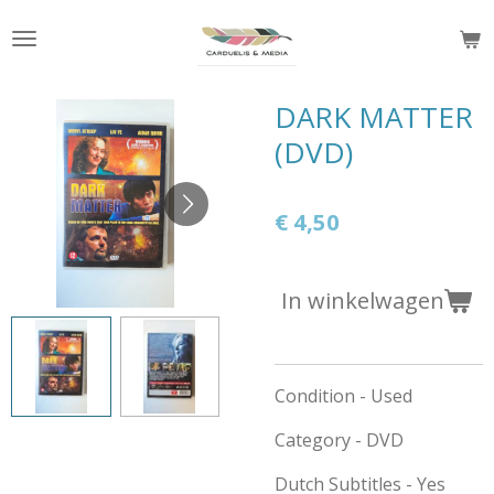
Ga
direct
naar
de
DARK MATTER
hoofdinhoud
(DVD)
€ 4,50
In winkelwagen
Condition - Used
Category - DVD
Dutch Subtitles - Yes