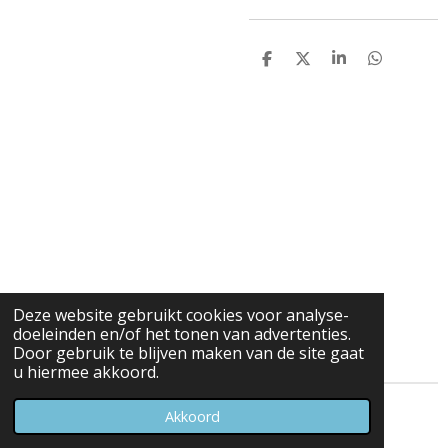
D
D
S
D
e
e
h
e
l
e
a
l
e
l
r
e
n
e
n
Deze website gebruikt cookies voor analyse-
doeleinden en/of het tonen van advertenties.
Door gebruik te blijven maken van de site gaat
u hiermee akkoord.
© 2023 - 2026 Carduelis & Media
Akkoord