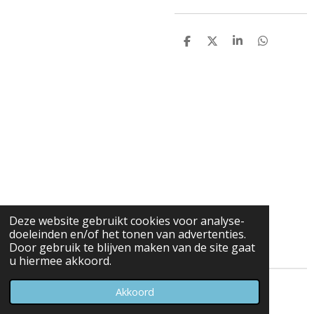
D
D
S
D
e
e
h
e
l
e
a
l
e
l
r
e
n
e
n
Deze website gebruikt cookies voor analyse-
doeleinden en/of het tonen van advertenties.
Door gebruik te blijven maken van de site gaat
u hiermee akkoord.
© 2023 - 2026 Carduelis & Media
Akkoord